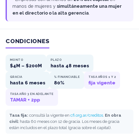
manos de mujeres y
simultáneamente una mujer
en el directorio o la alta gerencia
.
CONDICIONES
MONTO
PLAZO
$4M – $200M
hasta 48 meses
GRACIA
% FINANCIABLE
TASA AÑOS 1 Y 2
hasta 6 meses
80%
fija vigente
TASA AÑO 3 EN ADELANTE
TAMAR + 2pp
Tasa fija:
consultá la vigente en
cfi.org.ar/creditos
.
En obra
civil:
hasta 60 meses con 12 de gracia. Los meses de gracia
están incluidos en el plazo total (gracia sobre el capital).