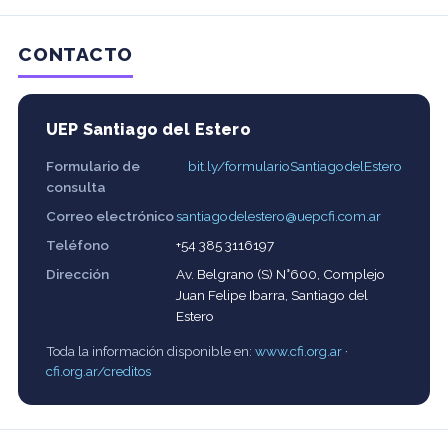
CONTACTO
UEP Santiago del Estero
Formulario de
bit.ly/formularioSantiagodelEstero
consulta
Correo electrónico
santiagodelestero@uepcfi.com.ar
Teléfono
+54 385 3116197
Dirección
Av. Belgrano (S) N°600, Complejo
Juan Felipe Ibarra, Santiago del
Estero
Toda la información disponible en:
www.cfi.org.ar
·
cfi.org.ar/creditos